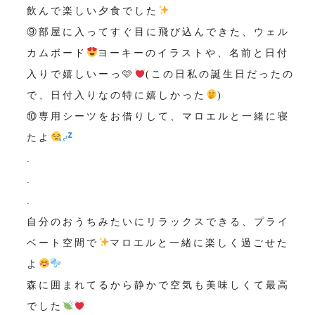
飲んで楽しい夕食でした
⑨部屋に入ってすぐ目に飛び込んできた、ウェル
カムボード
ヨーキーのイラストや、名前と日付
入りで嬉しいーっ🩷
(この日私の誕生日だったの
で、日付入りなの特に嬉しかった
)
⑩専用シーツをお借りして、マロエルと一緒に寝
たよ
.
.
.
自分のおうちみたいにリラックスできる、プライ
ベート空間で
マロエルと一緒に楽しく過ごせた
よ
森に囲まれてるから静かで空気も美味しくて最高
でした