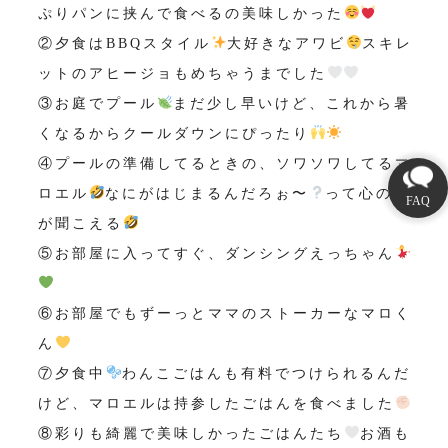
ぷりパンに挟んで食べるの美味しかった
②夕食はBBQスタイル
大好きなアワビ
スキレ
ットのアヒージョもめちゃうまでした
③お庭でプール
まだ少し早いけど、これから暑
くなるからクールダウンにぴったり
④プールの準備してるときの、ソワソワしてるマ
ロエル
なにがはじまるんだろぉ〜
って心の声
が聞こえる
⑤お部屋に入ってすぐ、ダンシングえっちゃん
⑥お部屋でもずーっとママのストーカーなマロく
ん
⑦夕食中
わんこごはんも有料でつけられるんだ
けど、マロエルは持参したごはんを食べました
⑧彩りも綺麗で美味しかったごはんたち
お酒も