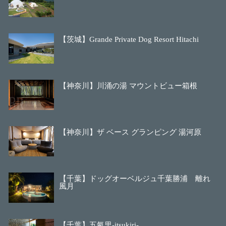
【茨城】Grande Private Dog Resort Hitachi
【神奈川】川涌の湯 マウントビュー箱根
【神奈川】ザ ベース グランピング 湯河原
【千葉】ドッグオーベルジュ千葉勝浦 離れ
風月
【千葉】五氣里-itsukiri-